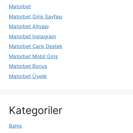
Matorbet
Matorbet Giriş Sayfası
Matorbet Altyapı
Matorbet Instagram
Matorbet Canlı Destek
Matorbet Mobil Giriş
Matorbet Bonus
Matorbet Üyelik
Kategoriler
Bahis