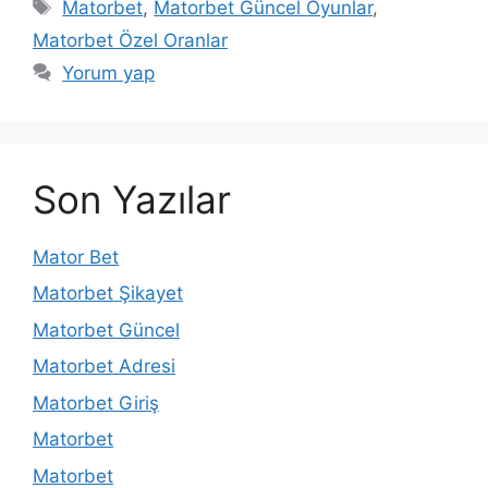
Etiketler
Matorbet
,
Matorbet Güncel Oyunlar
,
Matorbet Özel Oranlar
Yorum yap
Son Yazılar
Mator Bet
Matorbet Şikayet
Matorbet Güncel
Matorbet Adresi
Matorbet Giriş
Matorbet
Matorbet