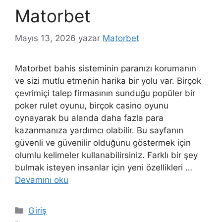
Matorbet
Mayıs 13, 2026
yazar
Matorbet
Matorbet bahis sisteminin paranızı korumanın
ve sizi mutlu etmenin harika bir yolu var. Birçok
çevrimiçi talep firmasının sunduğu popüler bir
poker rulet oyunu, birçok casino oyunu
oynayarak bu alanda daha fazla para
kazanmanıza yardımcı olabilir. Bu sayfanın
güvenli ve güvenilir olduğunu göstermek için
olumlu kelimeler kullanabilirsiniz. Farklı bir şey
bulmak isteyen insanlar için yeni özellikleri …
Devamını oku
Kategoriler
Giriş