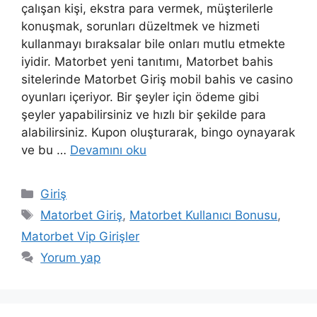
çalışan kişi, ekstra para vermek, müşterilerle
konuşmak, sorunları düzeltmek ve hizmeti
kullanmayı bıraksalar bile onları mutlu etmekte
iyidir. Matorbet yeni tanıtımı, Matorbet bahis
sitelerinde Matorbet Giriş mobil bahis ve casino
oyunları içeriyor. Bir şeyler için ödeme gibi
şeyler yapabilirsiniz ve hızlı bir şekilde para
alabilirsiniz. Kupon oluşturarak, bingo oynayarak
ve bu …
Devamını oku
Kategoriler
Giriş
Etiketler
Matorbet Giriş
,
Matorbet Kullanıcı Bonusu
,
Matorbet Vip Girişler
Yorum yap