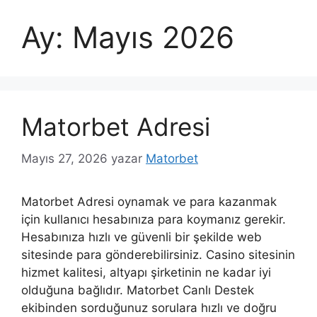
Ay:
Mayıs 2026
Matorbet Adresi
Mayıs 27, 2026
yazar
Matorbet
Matorbet Adresi oynamak ve para kazanmak
için kullanıcı hesabınıza para koymanız gerekir.
Hesabınıza hızlı ve güvenli bir şekilde web
sitesinde para gönderebilirsiniz. Casino sitesinin
hizmet kalitesi, altyapı şirketinin ne kadar iyi
olduğuna bağlıdır. Matorbet Canlı Destek
ekibinden sorduğunuz sorulara hızlı ve doğru