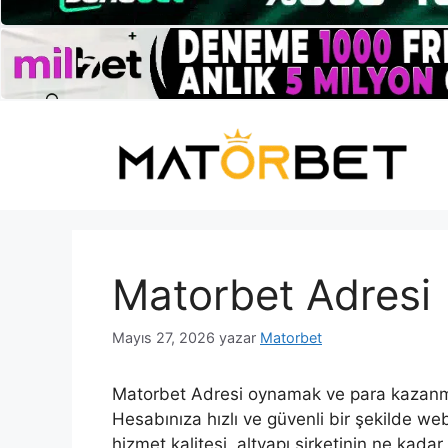
İçeriğe
atla
Matorbet Adresi
Mayıs 27, 2026
yazar
Matorbet
Matorbet Adresi oynamak ve para kazanmak
Hesabınıza hızlı ve güvenli bir şekilde web
hizmet kalitesi, altyapı şirketinin ne kada