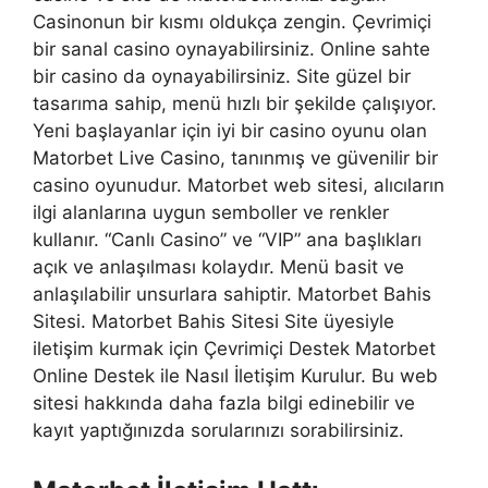
Casinonun bir kısmı oldukça zengin. Çevrimiçi
bir sanal casino oynayabilirsiniz. Online sahte
bir casino da oynayabilirsiniz. Site güzel bir
tasarıma sahip, menü hızlı bir şekilde çalışıyor.
Yeni başlayanlar için iyi bir casino oyunu olan
Matorbet Live Casino, tanınmış ve güvenilir bir
casino oyunudur. Matorbet web sitesi, alıcıların
ilgi alanlarına uygun semboller ve renkler
kullanır. “Canlı Casino” ve “VIP” ana başlıkları
açık ve anlaşılması kolaydır. Menü basit ve
anlaşılabilir unsurlara sahiptir. Matorbet Bahis
Sitesi. Matorbet Bahis Sitesi Site üyesiyle
iletişim kurmak için Çevrimiçi Destek Matorbet
Online Destek ile Nasıl İletişim Kurulur. Bu web
sitesi hakkında daha fazla bilgi edinebilir ve
kayıt yaptığınızda sorularınızı sorabilirsiniz.