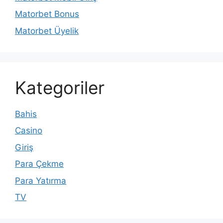
Matorbet Bonus
Matorbet Üyelik
Kategoriler
Bahis
Casino
Giriş
Para Çekme
Para Yatırma
TV