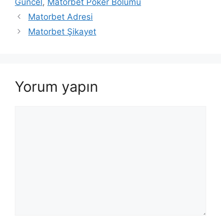
Güncel
,
Matorbet Poker Bölümü
Matorbet Adresi
Matorbet Şikayet
Yorum yapın
Yorum