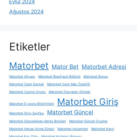
Eylül 2024
Ağustos 2024
Etiketler
Matorbet
Mator Bet
Matorbet Adresi
Matorbet Altyapı
Matorbet Blackjack Bölümü
Matorbet Bonus
Matorbet Canlı Destek
Matorbet Canlı Maç Özelliği
Matorbet Casino Oyunu
Matorbet Dosyaları Şifreler
Matorbet Giriş
Matorbet E-posta Bildirimleri
Matorbet Güncel
Matorbet Giriş Sayfası
Matorbet Güncellenen Adres Bilgileri
Matorbet Güncel Oyunlar
Matorbet Hesap Açma Süreci
Matorbet Instagram
Matorbet Kayıt
Matorbet Kaç Oldu
Matorbet Kullanıcı Bonusu