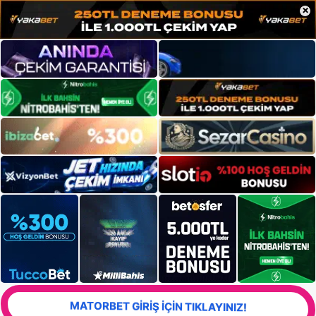
×
MATORBET GİRİŞ İÇİN TIKLAYINIZ!