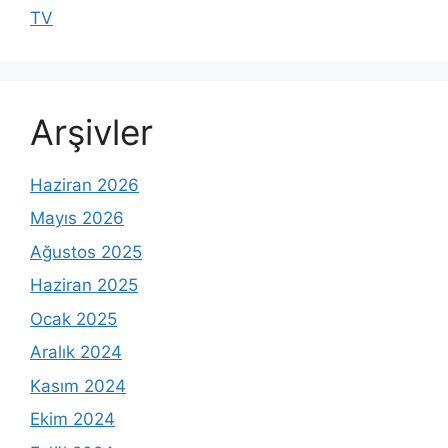
TV
Arşivler
Haziran 2026
Mayıs 2026
Ağustos 2025
Haziran 2025
Ocak 2025
Aralık 2024
Kasım 2024
Ekim 2024