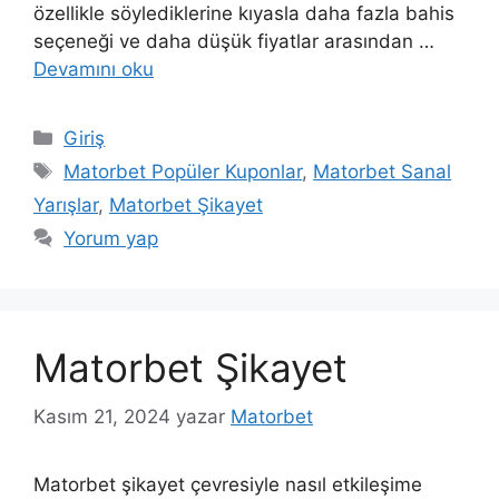
özellikle söylediklerine kıyasla daha fazla bahis
seçeneği ve daha düşük fiyatlar arasından …
Devamını oku
Kategoriler
Giriş
Etiketler
Matorbet Popüler Kuponlar
,
Matorbet Sanal
Yarışlar
,
Matorbet Şikayet
Yorum yap
Matorbet Şikayet
Kasım 21, 2024
yazar
Matorbet
Matorbet şikayet çevresiyle nasıl etkileşime