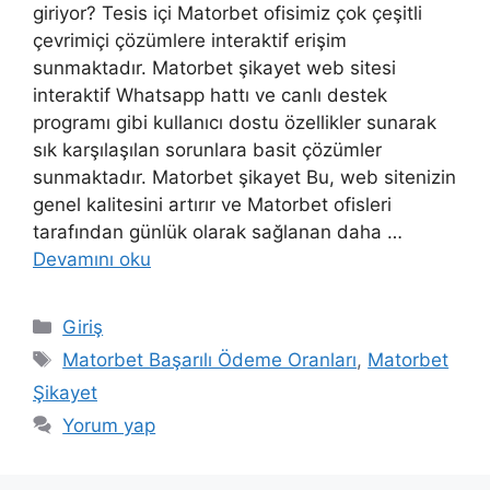
giriyor? Tesis içi Matorbet ofisimiz çok çeşitli
çevrimiçi çözümlere interaktif erişim
sunmaktadır. Matorbet şikayet web sitesi
interaktif Whatsapp hattı ve canlı destek
programı gibi kullanıcı dostu özellikler sunarak
sık karşılaşılan sorunlara basit çözümler
sunmaktadır. Matorbet şikayet Bu, web sitenizin
genel kalitesini artırır ve Matorbet ofisleri
tarafından günlük olarak sağlanan daha …
Devamını oku
Kategoriler
Giriş
Etiketler
Matorbet Başarılı Ödeme Oranları
,
Matorbet
Şikayet
Yorum yap