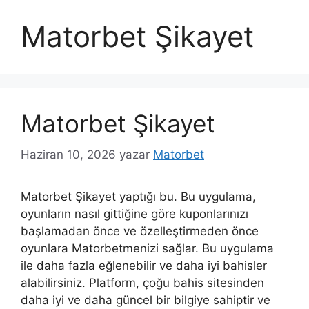
Matorbet Şikayet
Matorbet Şikayet
Haziran 10, 2026
yazar
Matorbet
Matorbet Şikayet yaptığı bu. Bu uygulama,
oyunların nasıl gittiğine göre kuponlarınızı
başlamadan önce ve özelleştirmeden önce
oyunlara Matorbetmenizi sağlar. Bu uygulama
ile daha fazla eğlenebilir ve daha iyi bahisler
alabilirsiniz. Platform, çoğu bahis sitesinden
daha iyi ve daha güncel bir bilgiye sahiptir ve