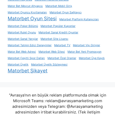
Mator Bet Mevcut Altyapısı
Matorbet Mobil Giriş
Matorbet Oyuncu Kısıtlamaları
Matorbet Oyun Sağlayıcı
Matorbet Oyun Sitesi
Matorbet Platform Kullanıcıları
Matorbet Poker Bölümü
Matorbet Popüler Kuponlar
Matorbet Rulet Oyunu
Matorbet Sanal Kredili Oyunlar
Matorbet Sanal Yarışlar
Matorbet Site Lisansı
Matorbet Tatmin Edici Deneyimler
Matorbet TV
Matorbet Vip Girişler
Mator Bet Web Adresi
Matorbet Web Sitesi
Mator Bet Yeni Promosyon
Matorbet Çeşitli Spor Dalları
Matorbet Özel Oranlar
Matorbet Üye Kaydı
Matorbet Üyelik
Matorbet Üyelik Sözleşmesi
Matorbet Şikayet
"Avrasya'nın en büyük reklam platformunda olmak için
Microsoft Teams:
reklam@avrasyamarketing.com
adresimizden veya Telegram: @Avrasyamarketing
adresimizden irtibat kurabilirsiniz. (Tek iletişim