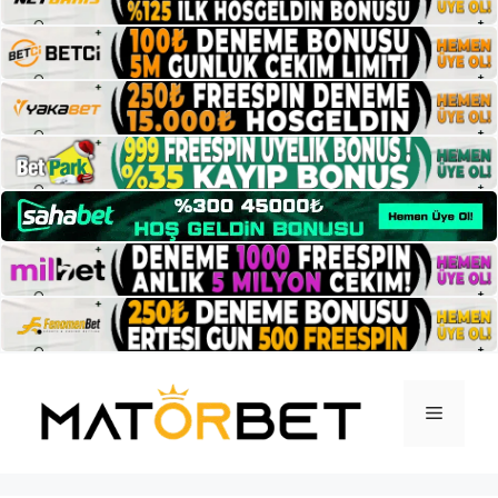
İçeriğe
atla
Menü