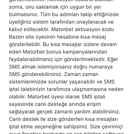
sonra, onu saklamak için uygun bir yer
bulmalısınız. Tüm bu adımları takip ettiğinizde
üyeliğiniz sistem tarafından onaylanacak ve
kabul edilecektir.
Matorbet aktivasyon kodu
Bazen site üyesinin hesabına kısa mesaj
gönderilebilir. Bu kısa mesajlar sizlere devam
eden Matorbet bonus kampanyalarından
faydalanabilmeniz için gönderilmektedir. Eğer
SMS almak istemiyorsanız doğru numaraya
SMS gönderebilirsiniz. Zaman zaman
sistemlerimizde sorunlar yaşanabilir ve SMS
iptal talebinizin tarafımıza ulaşmamasına neden
olabilir. Matorbet üyesi olarak SMS iptali
sayesinde canlı desteğe anında erişim
sağlayarak gerçek zamanlı yardım alabilirsiniz.
Canlı destek ile size gönderilen kısa mesajları
iptal etme seçeneğine sahipsiniz. Size çevrimiçi