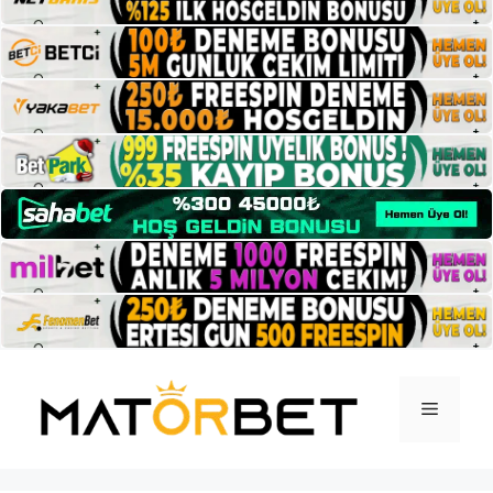
İçeriğe
atla
Menü