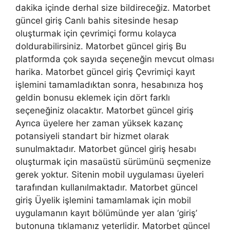
dakika içinde derhal size bildireceğiz. Matorbet
güncel giriş Canlı bahis sitesinde hesap
oluşturmak için çevrimiçi formu kolayca
doldurabilirsiniz. Matorbet güncel giriş Bu
platformda çok sayıda seçeneğin mevcut olması
harika. Matorbet güncel giriş Çevrimiçi kayıt
işlemini tamamladıktan sonra, hesabınıza hoş
geldin bonusu eklemek için dört farklı
seçeneğiniz olacaktır. Matorbet güncel giriş
Ayrıca üyelere her zaman yüksek kazanç
potansiyeli standart bir hizmet olarak
sunulmaktadır. Matorbet güncel giriş hesabı
oluşturmak için masaüstü sürümünü seçmenize
gerek yoktur. Sitenin mobil uygulaması üyeleri
tarafından kullanılmaktadır. Matorbet güncel
giriş Üyelik işlemini tamamlamak için mobil
uygulamanın kayıt bölümünde yer alan ‘giriş’
butonuna tıklamanız yeterlidir. Matorbet güncel