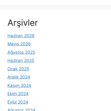
Arşivler
Haziran 2026
Mayıs 2026
Ağustos 2025
Haziran 2025
Ocak 2025
Aralık 2024
Kasım 2024
Ekim 2024
Eylül 2024
Ağustos 2024