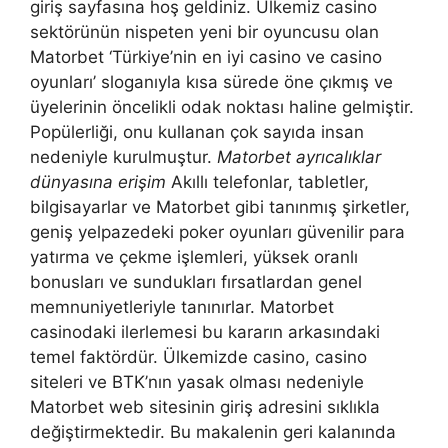
giriş sayfasına hoş geldiniz. Ülkemiz casino
sektörünün nispeten yeni bir oyuncusu olan
Matorbet ‘Türkiye’nin en iyi casino ve casino
oyunları’ sloganıyla kısa sürede öne çıkmış ve
üyelerinin öncelikli odak noktası haline gelmiştir.
Popülerliği, onu kullanan çok sayıda insan
nedeniyle kurulmuştur.
Matorbet ayrıcalıklar
dünyasına erişim
Akıllı telefonlar, tabletler,
bilgisayarlar ve Matorbet gibi tanınmış şirketler,
geniş yelpazedeki poker oyunları güvenilir para
yatırma ve çekme işlemleri, yüksek oranlı
bonusları ve sundukları fırsatlardan genel
memnuniyetleriyle tanınırlar. Matorbet
casinodaki ilerlemesi bu kararın arkasındaki
temel faktördür. Ülkemizde casino, casino
siteleri ve BTK’nın yasak olması nedeniyle
Matorbet web sitesinin giriş adresini sıklıkla
değiştirmektedir. Bu makalenin geri kalanında