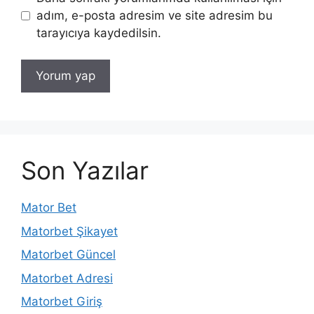
adım, e-posta adresim ve site adresim bu
tarayıcıya kaydedilsin.
Son Yazılar
Mator Bet
Matorbet Şikayet
Matorbet Güncel
Matorbet Adresi
Matorbet Giriş