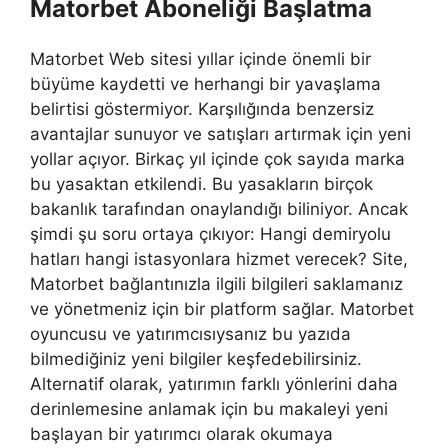
Matorbet Aboneliği Başlatma
Matorbet Web sitesi yıllar içinde önemli bir
büyüme kaydetti ve herhangi bir yavaşlama
belirtisi göstermiyor. Karşılığında benzersiz
avantajlar sunuyor ve satışları artırmak için yeni
yollar açıyor. Birkaç yıl içinde çok sayıda marka
bu yasaktan etkilendi. Bu yasakların birçok
bakanlık tarafından onaylandığı biliniyor. Ancak
şimdi şu soru ortaya çıkıyor: Hangi demiryolu
hatları hangi istasyonlara hizmet verecek? Site,
Matorbet bağlantınızla ilgili bilgileri saklamanız
ve yönetmeniz için bir platform sağlar. Matorbet
oyuncusu ve yatırımcısıysanız bu yazıda
bilmediğiniz yeni bilgiler keşfedebilirsiniz.
Alternatif olarak, yatırımın farklı yönlerini daha
derinlemesine anlamak için bu makaleyi yeni
başlayan bir yatırımcı olarak okumaya