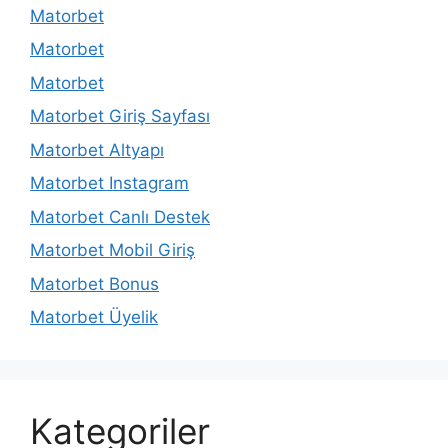
Matorbet
Matorbet
Matorbet
Matorbet Giriş Sayfası
Matorbet Altyapı
Matorbet Instagram
Matorbet Canlı Destek
Matorbet Mobil Giriş
Matorbet Bonus
Matorbet Üyelik
Kategoriler