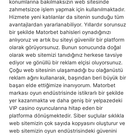
konumlarına bakılmaksızın web sitesinde
zahmetsizce işlem yapmak için kullanılmaktadır.
Hizmete yeni katılanlar da sitenin sunduğu tüm
avantajlardan yararlanabiliyor. Yıllardır sorunsuz
bir şekilde Matorbet bahisleri oynadığınızı
anlıyoruz ve artık bu siteyi güvenilir bir platform
olarak görüyorsunuz. Bunun sonucunda doğal
olarak web sitemizi tanıdığınız herkese tavsiye
ediyor ve gönüllü bir reklam elçisi oluyorsunuz.
Çoğu web sitesinin ulaşamadığı bu olağanüstü
reklam ağını kullanarak, başından beri büyük bir
başarı elde ettiğimize inanıyorum. Matorbet
markası oyun endüstrisinde istikrarlı bir şekilde
yer kazanmakta ve daha geniş bir yelpazedeki
VIP casino oyuncularına hitap eden bir
platforma dönüşmektedir. Siber suçlular sıklıkla
web sitemizin çok sayıda kopyasını oluşturur ve
web sitemizin oyun endüstrisindeki güvenini