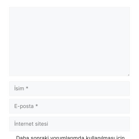
Yorum
İsim
E-
posta
İnternet
sitesi
Daha sonraki yorumlarımda kullanılması için