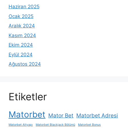
Haziran 2025
Ocak 2025
Aralık 2024
Kasım 2024
Ekim 2024
Eylül 2024
Ağustos 2024
Etiketler
Matorbet
Mator Bet
Matorbet Adresi
Matorbet Altyapı
Matorbet Blackjack Bölümü
Matorbet Bonus